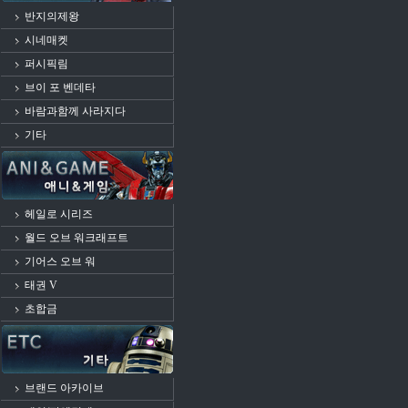
반지의제왕
시네매켓
퍼시픽림
브이 포 벤데타
바람과함께 사라지다
기타
헤일로 시리즈
월드 오브 워크래프트
기어스 오브 워
태권 V
초합금
브랜드 아카이브