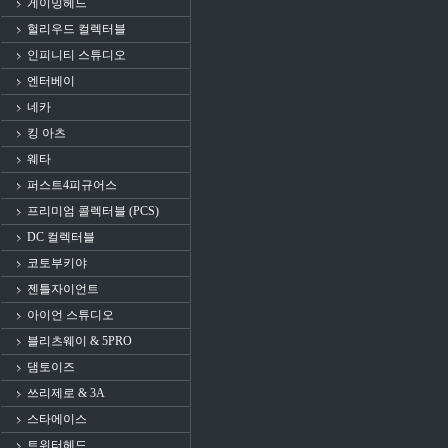
게이밍헤드
헐리우드 컬렉터블
인피니티 스튜디오
엔터베이
네카
킹 아츠
웨타
퍼스트4피규어스
프리미엄 콜렉터블 (PCS)
DC 컬렉터블
코토부키야
젠틀자이언트
아이언 스튜디오
블리츠웨이 & 5PRO
댐토이즈
쓰리제로 & 3A
스타에이스
트위터헤드